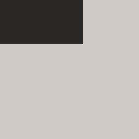
kontakt
hallo@seedbomb-coaching.de
bodmanstrasse 4
87435 kempten
instagram