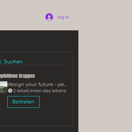
log in
Suchen
pfohlene Gruppen
design your future - peergroup
2 rebell:innen des lebens
Beitreten