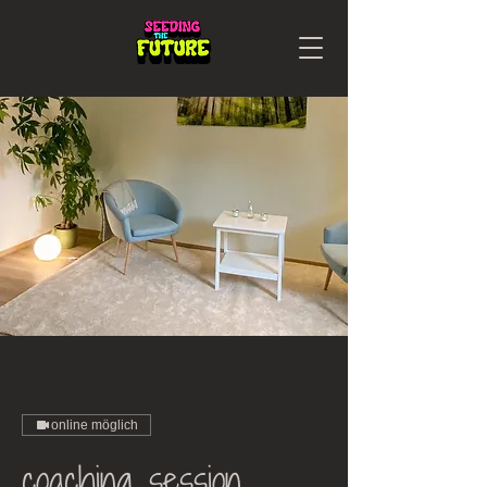
online möglich
coaching session