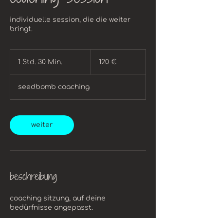
individuelle session, die die weiter
bringt.
120
Euro
1 Std. 30 Min.
1
120 €
S
t
seedbomb coaching
d
3
0
M
weiter
i
n
.
beschreibung
coaching sitzung, auf deine
bedürfnisse angepasst.